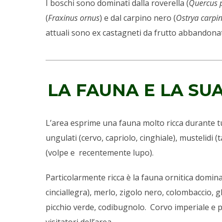
I boschi sono dominati dalla roverella (
Quercus 
(
Fraxinus ornus
) e dal carpino nero (
Ostrya carpin
attuali sono ex castagneti da frutto abbandonat
LA FAUNA E LA SU
L’area esprime una fauna molto ricca durante tu
ungulati (cervo, capriolo, cinghiale), mustelidi (
(volpe e recentemente lupo).
Particolarmente ricca è la fauna ornitica dominat
cinciallegra), merlo, zigolo nero, colombaccio, g
picchio verde, codibugnolo. Corvo imperiale e