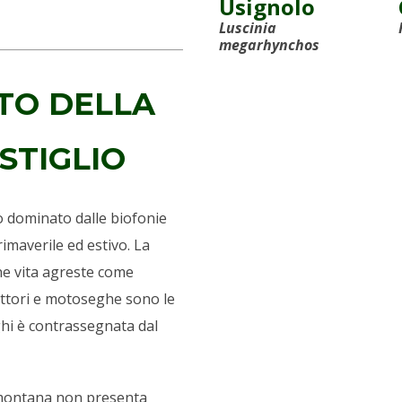
Usignolo
Luscinia
megarhynchos
TO DELLA
STIGLIO
 dominato dalle biofonie
imaverile ed estivo. La
ne vita agreste come
rattori e motoseghe sono le
hi è contrassegnata dal
ramontana non presenta