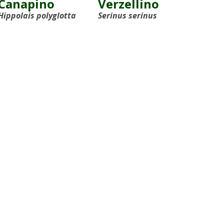
Canapino
Verzellino
Hippolais polyglotta
Serinus serinus