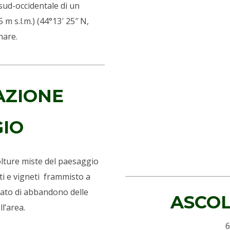
sud-occidentale di un
m s.l.m.) (44°13′ 25″ N,
inare.
AZIONE
GIO
colture miste del paesaggio
eti e vigneti frammisto a
stato di abbandono delle
ASCOL
ll’area.
6