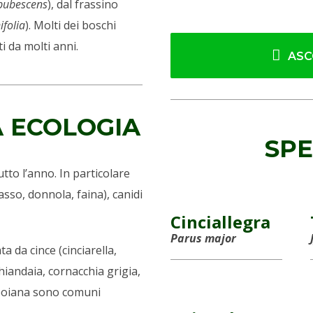
pubescens
), dal frassino
ifolia
). Molti dei boschi
i da molti anni.
ASC
A ECOLOGIA
SPE
tto l’anno. In particolare
tasso, donnola, faina), canidi
Cinciallegra
Parus major
a da cince (cinciarella,
hiandaia, cornacchia grigia,
 poiana sono comuni